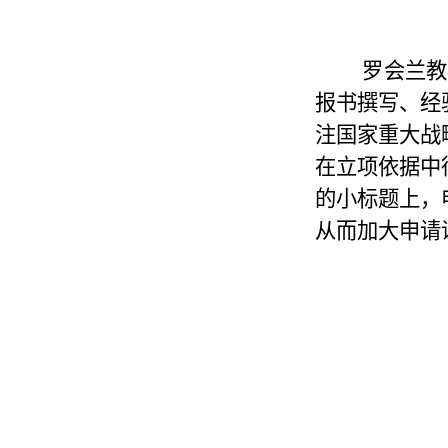
罗会兰
教
报书撰写、经
注国家重大战
在立项依据中
的小标题上，
从而加大申请